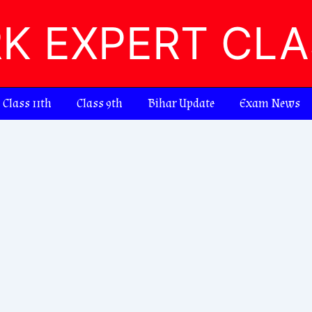
RK EXPERT CL
Class 11th
Class 9th
Bihar Update
Exam News