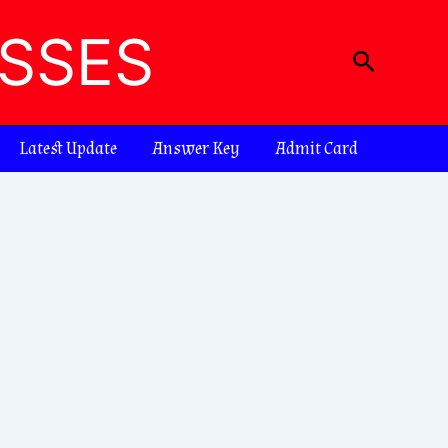
ASSES
Search
Latest Update
Answer Key
Admit Card