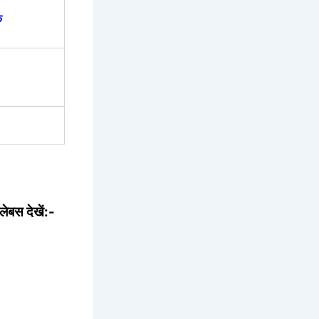
क
लेबस देखें:-