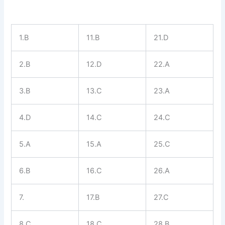
1.B
11.B
21.D
2.B
12.D
22.A
3.B
13.C
23.A
4.D
14.C
24.C
5.A
15.A
25.C
6.B
16.C
26.A
7.
17.B
27.C
8.C
18.C
28.B