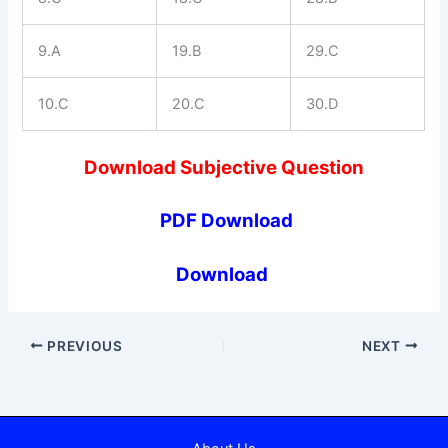
9.A
19.B
29.C
10.C
20.C
30.D
Download Subjective Question
PDF Download
Download
PREVIOUS
NEXT