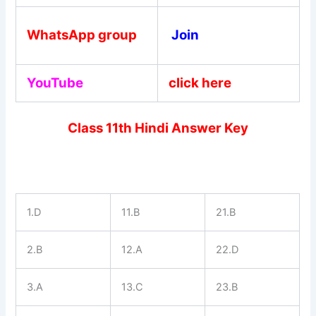
WhatsApp group
Join
YouTube
click here
Class 11th Hindi Answer Key
1.D
11.B
21.B
2.B
12.A
22.D
3.A
13.C
23.B