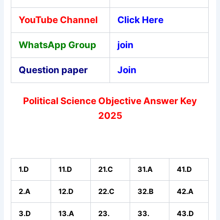
YouTube Channel
Click Here
WhatsApp Group
join
Question paper
Join
Political Science Objective Answer Key
2025
1.D
11.D
21.C
31.A
41.D
2.A
12.D
22.C
32.B
42.A
3.D
13.A
23.
33.
43.D