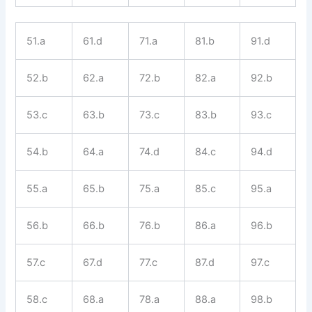
51.a
61.d
71.a
81.b
91.d
52.b
62.a
72.b
82.a
92.b
53.c
63.b
73.c
83.b
93.c
54.b
64.a
74.d
84.c
94.d
55.a
65.b
75.a
85.c
95.a
56.b
66.b
76.b
86.a
96.b
57.c
67.d
77.c
87.d
97.c
58.c
68.a
78.a
88.a
98.b