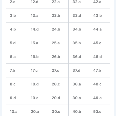
2.c
12.d
22.a
32.a
42.a
3.b
13.a
23.b
33.d
43.b
4.b
14.d
24.b
34.b
44.a
5.d
15.a
25.a
35.b
45.c
6.a
16.b
26.b
36.d
46.d
7.b
17.c
27.c
37.d
47.b
8.c
18.d
28.c
38.a
48.c
9.d
19.c
29.d
39.a
49.a
10.a
20.a
30.c
40.b
50.c