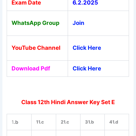
Exam Date
6.2.2025
WhatsApp Group
Join
YouTube Channel
Click Here
Download Pdf
Click Here
Class 12th Hindi Answer Key Set E
1
.b
11.c
21.c
31.b
41.d